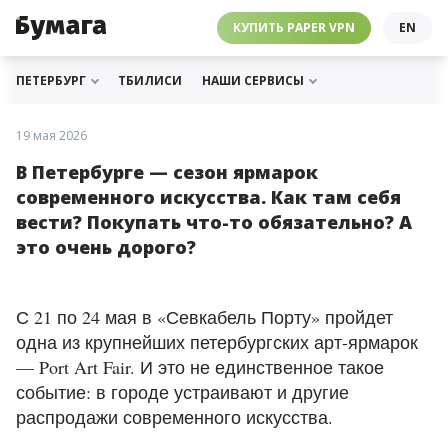
ЧЕБУРНЕТ
PAPER VPN
⛔️ ГАЙД ПРО ЧЕБУРНЕТ
РАССЫЛКИ
ПОДДЕРЖАТЬ «БУМАГУ»
МЫ В ИНСТАГРАМЕ
КУПИТЬ PAPER VPN
EN
ГИДЫ
СОТРУДНИЧЕСТВО
МЫ В ТЕЛЕГРАМЕ
РАССЫЛКИ
ПОДДЕРЖАТЬ «БУМАГУ»
МЫ В ИНСТАГРАМЕ
ПЕТЕРБУРГ
ТБИЛИСИ
НАШИ СЕРВИСЫ
19 мая 2026
В Петербурге — сезон ярмарок
современного искусства. Как там себя
вести? Покупать что-то обязательно? А
это очень дорого?
С 21 по 24 мая в «Севкабель Порту» пройдет
одна из крупнейших петербургских арт-ярмарок
— Port Art Fair. И это не единственное такое
событие: в городе устраивают и другие
распродажи современного искусства.