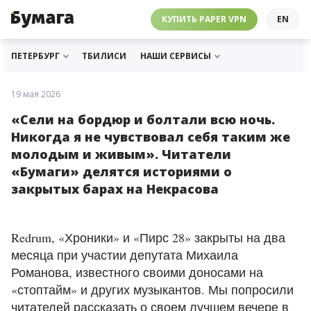
ЧЕБУРНЕТ
PAPER VPN
⛔️ ГАЙД ПРО ЧЕБУРНЕТ
РАССЫЛКИ
ПОДДЕРЖАТЬ «БУМАГУ»
МЫ В ИНСТАГРАМЕ
КУПИТЬ PAPER VPN
EN
ГИДЫ
СОТРУДНИЧЕСТВО
МЫ В ТЕЛЕГРАМЕ
РАССЫЛКИ
ПОДДЕРЖАТЬ «БУМАГУ»
МЫ В ИНСТАГРАМЕ
ПЕТЕРБУРГ
ТБИЛИСИ
НАШИ СЕРВИСЫ
19 мая 2026
«Сели на бордюр и болтали всю ночь.
Никогда я не чувствовал себя таким же
молодым и живым». Читатели
«Бумаги» делятся историями о
закрытых барах на Некрасова
Redrum, «Хроники» и «Пирс 28» закрыты на два
месяца при участии депутата Михаила
Романова, известного своими доносами на
«стоптайм» и других музыкантов. Мы попросили
читателей рассказать о своем лучшем вечере в